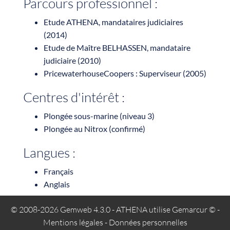
Parcours professionnel :
Etude ATHENA, mandataires judiciaires
(2014)
Etude de Maître BELHASSEN, mandataire
judiciaire (2010)
PricewaterhouseCoopers : Superviseur (2005)
Centres d'intérêt :
Plongée sous-marine (niveau 3)
Plongée au Nitrox (confirmé)
Langues :
Français
Anglais
© 2008-2026 Gemweb 4.3.0
- ATHENA utilise
Gemarcur ©
-
Mentions légales
-
Données personnelles