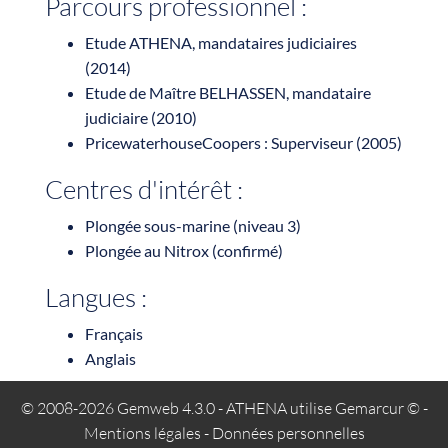
Parcours professionnel :
Etude ATHENA, mandataires judiciaires
(2014)
Etude de Maître BELHASSEN, mandataire
judiciaire (2010)
PricewaterhouseCoopers : Superviseur (2005)
Centres d'intérêt :
Plongée sous-marine (niveau 3)
Plongée au Nitrox (confirmé)
Langues :
Français
Anglais
© 2008-2026 Gemweb 4.3.0
- ATHENA utilise
Gemarcur ©
-
Mentions légales
-
Données personnelles