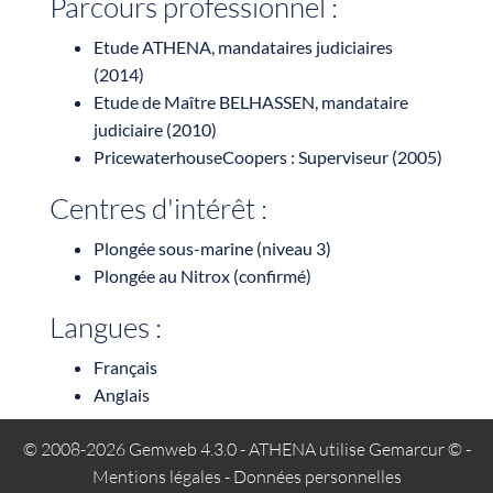
Parcours professionnel :
Etude ATHENA, mandataires judiciaires
(2014)
Etude de Maître BELHASSEN, mandataire
judiciaire (2010)
PricewaterhouseCoopers : Superviseur (2005)
Centres d'intérêt :
Plongée sous-marine (niveau 3)
Plongée au Nitrox (confirmé)
Langues :
Français
Anglais
© 2008-2026 Gemweb 4.3.0
- ATHENA utilise
Gemarcur ©
-
Mentions légales
-
Données personnelles