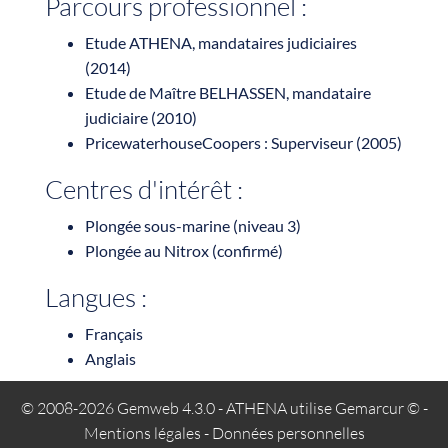
Parcours professionnel :
Etude ATHENA, mandataires judiciaires
(2014)
Etude de Maître BELHASSEN, mandataire
judiciaire (2010)
PricewaterhouseCoopers : Superviseur (2005)
Centres d'intérêt :
Plongée sous-marine (niveau 3)
Plongée au Nitrox (confirmé)
Langues :
Français
Anglais
© 2008-2026 Gemweb 4.3.0
- ATHENA utilise
Gemarcur ©
-
Mentions légales
-
Données personnelles