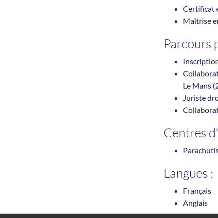
Certificat
Maîtrise e
Parcours p
Inscriptio
Collabora
Le Mans (
Juriste d
Collaborat
Centres d'
Parachuti
Langues :
Français
Anglais