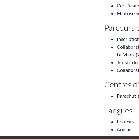
Certificat
Maîtrise e
Parcours p
Inscriptio
Collabora
Le Mans (
Juriste d
Collaborat
Centres d'
Parachuti
Langues :
Français
Anglais