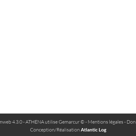
web 4.3.0
- ATHENA utilise
Gemarcur ©
-
Mentions légales
-
Donn
Conception/Réalisation
Atlantic Log