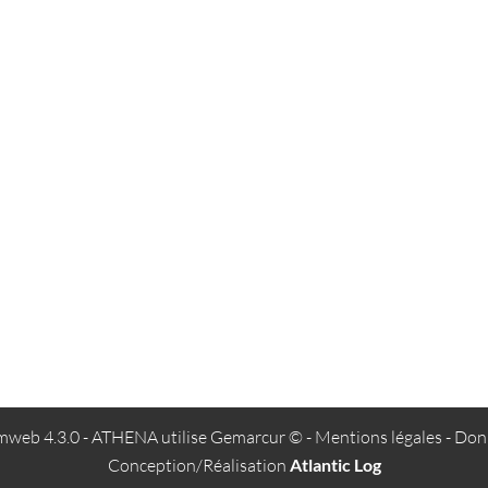
web 4.3.0
- ATHENA utilise
Gemarcur ©
-
Mentions légales
-
Donn
Conception/Réalisation
Atlantic Log