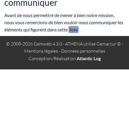
communiquer
Avant de nous permettre de mener à bien notre mission,
nous vous remercions de bien vouloir nous communiquer les
éléments qui figurent dans cette
liste
© 2008-2026 Gemweb 4.3.0
- ATHENA utilise
Gemarcur ©
-
Mentions légales
-
Données personnelles
Conception/Réalisation
Atlantic Log