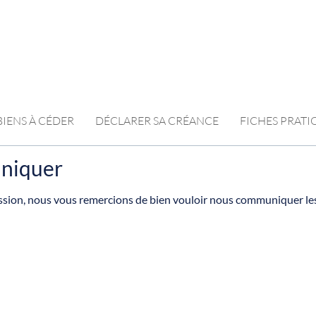
BIENS À CÉDER
DÉCLARER SA CRÉANCE
FICHES PRAT
niquer
ssion, nous vous remercions de bien vouloir nous communiquer le