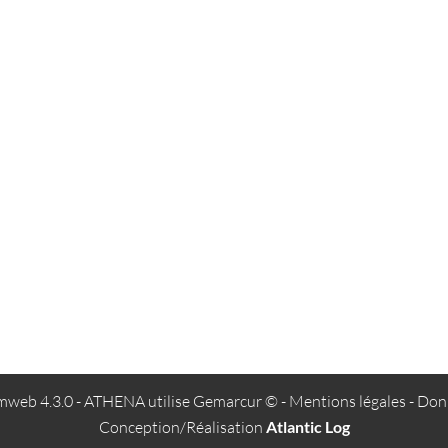
web 4.3.0
- ATHENA utilise
Gemarcur ©
-
Mentions légales
-
Donn
Conception/Réalisation
Atlantic Log