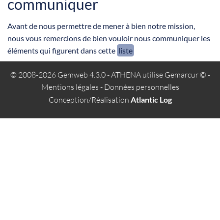
communiquer
Avant de nous permettre de mener à bien notre mission,
nous vous remercions de bien vouloir nous communiquer les
éléments qui figurent dans cette
liste
© 2008-2026 Gemweb 4.3.0
- ATHENA utilise
Gemarcur ©
-
Mentions légales
-
Données personnelles
Conception/Réalisation
Atlantic Log