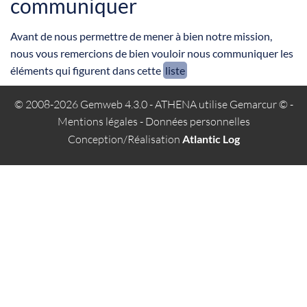
communiquer
Avant de nous permettre de mener à bien notre mission,
nous vous remercions de bien vouloir nous communiquer les
éléments qui figurent dans cette
liste
© 2008-2026 Gemweb 4.3.0
- ATHENA utilise
Gemarcur ©
-
Mentions légales
-
Données personnelles
Conception/Réalisation
Atlantic Log