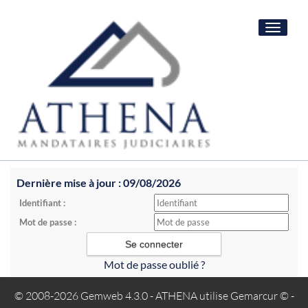
Toggle
navigat
Dernière mise à jour : 09/08/2026
Identifiant :
Mot de passe :
Mot de passe oublié ?
© 2008-2026 Gemweb 4.3.0
- ATHENA utilise
Gemarcur ©
-