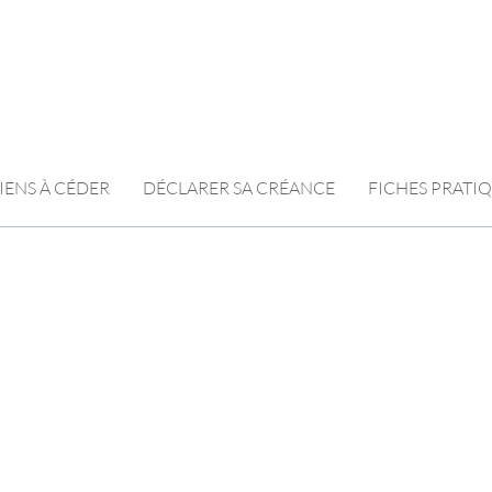
IENS À CÉDER
DÉCLARER SA CRÉANCE
FICHES PRATI