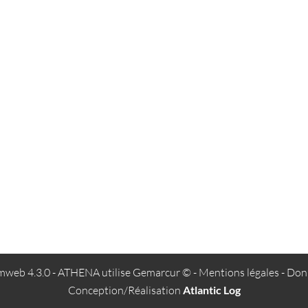
web 4.3.0
- ATHENA utilise
Gemarcur ©
-
Mentions légales
-
Donn
Conception/Réalisation
Atlantic Log