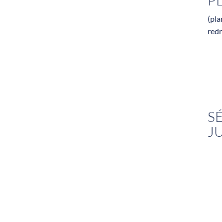
P
(pla
red
S
J