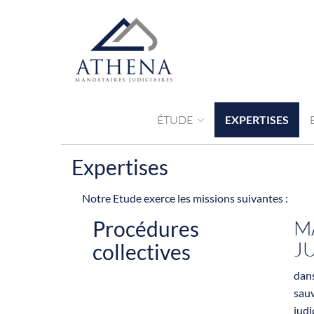
ÉTUDE
EXPERTISES
Expertises
Notre Etude exerce les missions suivantes :
Procédures
M
J
collectives
dans
sau
judi