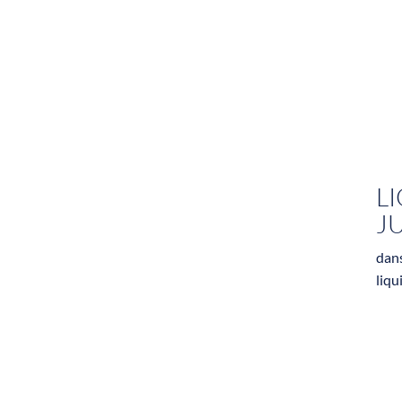
L
J
dans
liqu