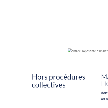
Hors procédures
M
H
collectives
dan
ad h