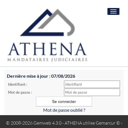
Toggle
navigat
Dernière mise à jour : 07/08/2026
Identifiant :
Mot de passe :
Mot de passe oublié ?
© 2008-2026 Gemweb 4.3.0
- ATHENA utilise
Gemarcur ©
-