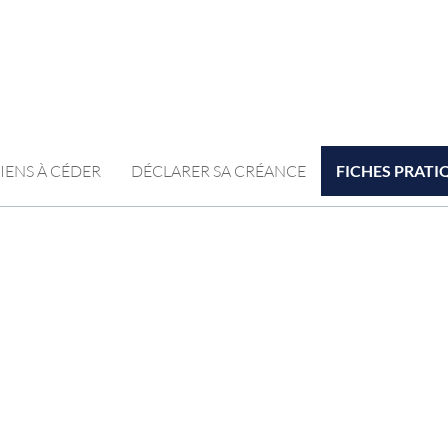
IENS À CÉDER
DÉCLARER SA CRÉANCE
FICHES PRATI