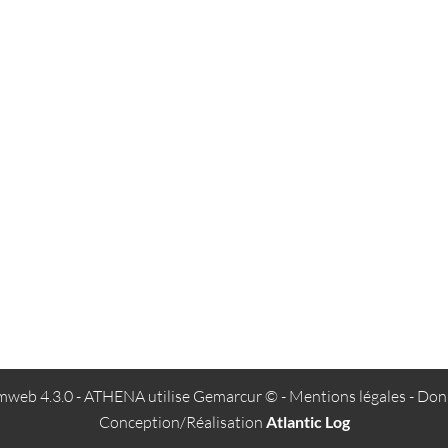
web 4.3.0
- ATHENA utilise
Gemarcur ©
-
Mentions légales
-
Donn
Conception/Réalisation
Atlantic Log