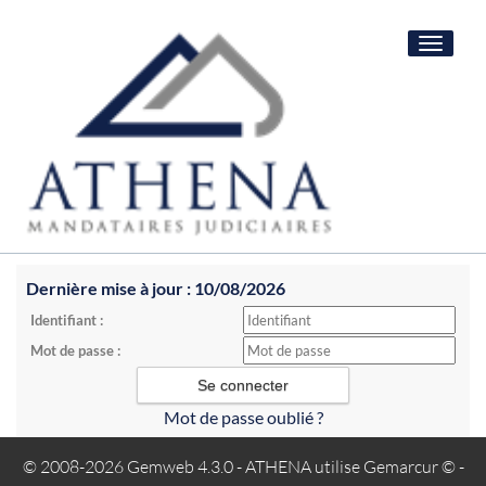
Toggle
navigat
Dernière mise à jour : 10/08/2026
Identifiant :
Mot de passe :
Mot de passe oublié ?
© 2008-2026 Gemweb 4.3.0
- ATHENA utilise
Gemarcur ©
-