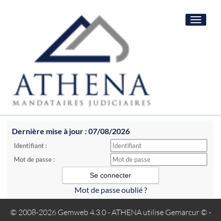
Toggle
navigat
Dernière mise à jour : 07/08/2026
Identifiant :
Mot de passe :
Mot de passe oublié ?
© 2008-2026 Gemweb 4.3.0
- ATHENA utilise
Gemarcur ©
-