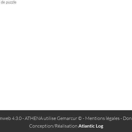
web 4.3.0
- ATHENA utilise
Gemarcur ©
-
Mentions légales
-
Donn
Conception/Réalisation
Atlantic Log