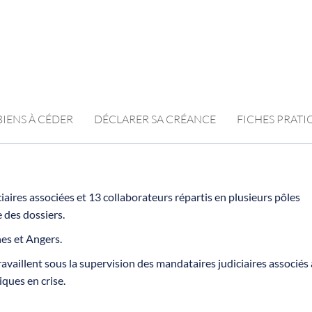
BIENS À CÉDER
DÉCLARER SA CRÉANCE
FICHES PRAT
aires associées et 13 collaborateurs répartis en plusieurs pôles
 des dossiers.
nes et Angers.
vaillent sous la supervision des mandataires judiciaires associés 
ques en crise.