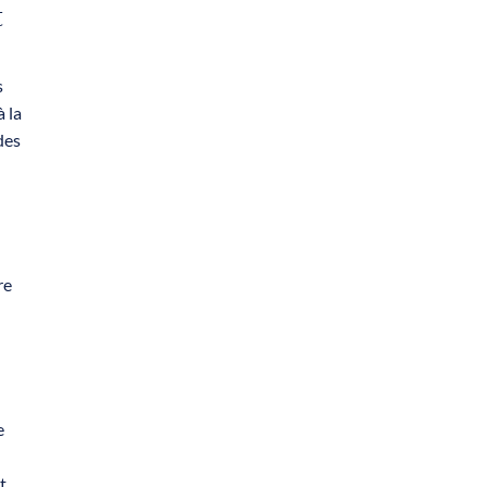
t
s
à la
des
re
e
t