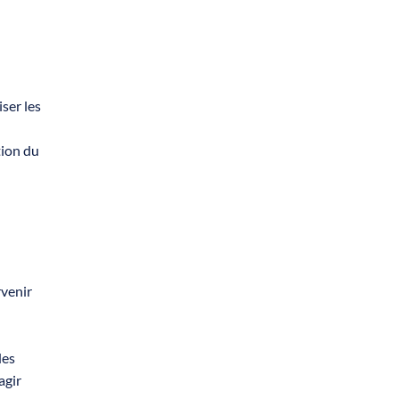
iser les
tion du
rvenir
des
agir