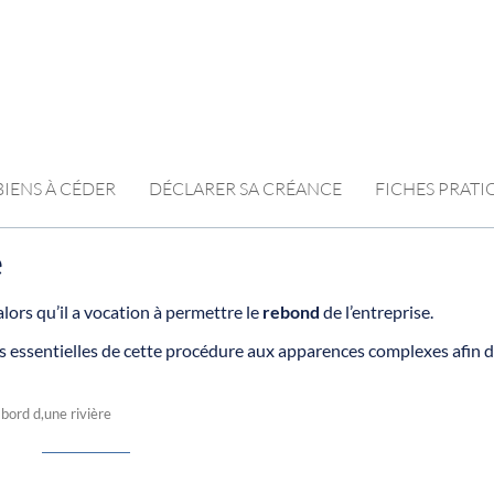
BIENS À CÉDER
DÉCLARER SA CRÉANCE
FICHES PRAT
e
lors qu’il a vocation à permettre le
rebond
de l’entreprise.
 essentielles de cette procédure aux apparences complexes afin 