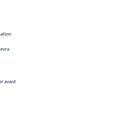
sation
devra
er avant