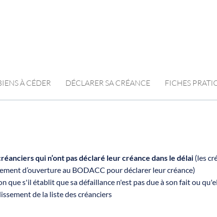
BIENS À CÉDER
DÉCLARER SA CRÉANCE
FICHES PRAT
créanciers qui n’ont pas déclaré leur créance dans le délai
(les cr
ugement d’ouverture au BODACC pour déclarer leur créance)
n que s'il établit que sa défaillance n'est pas due à son fait ou qu'el
issement de la liste des créanciers