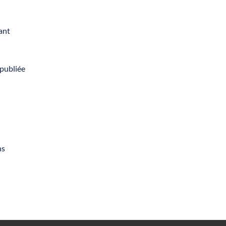
vant
 publiée
ns