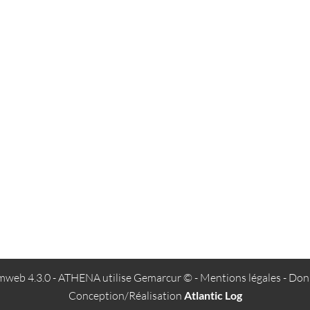
web 4.3.0
- ATHENA utilise
Gemarcur ©
-
Mentions légales
-
Donn
Conception/Réalisation
Atlantic Log