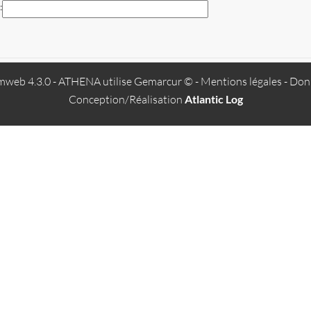
web 4.3.0
- ATHENA utilise
Gemarcur ©
-
Mentions légales
-
Donn
Conception/Réalisation
Atlantic Log