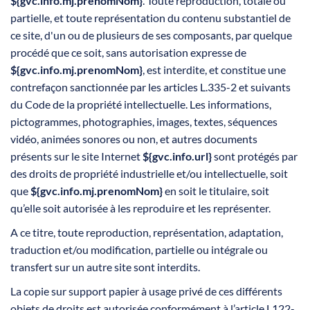
${gvc.info.mj.prenomNom}
. Toute reproduction, totale ou
partielle, et toute représentation du contenu substantiel de
ce site, d'un ou de plusieurs de ses composants, par quelque
procédé que ce soit, sans autorisation expresse de
${gvc.info.mj.prenomNom}
, est interdite, et constitue une
contrefaçon sanctionnée par les articles L.335-2 et suivants
du Code de la propriété intellectuelle. Les informations,
pictogrammes, photographies, images, textes, séquences
vidéo, animées sonores ou non, et autres documents
présents sur le site Internet
${gvc.info.url}
sont protégés par
des droits de propriété industrielle et/ou intellectuelle, soit
que
${gvc.info.mj.prenomNom}
en soit le titulaire, soit
qu’elle soit autorisée à les reproduire et les représenter.
A ce titre, toute reproduction, représentation, adaptation,
traduction et/ou modification, partielle ou intégrale ou
transfert sur un autre site sont interdits.
La copie sur support papier à usage privé de ces différents
objets de droits est autorisée conformément à l’article L122-